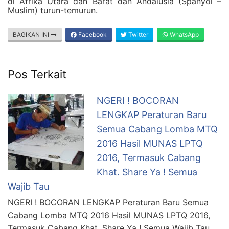
di Afrika Utara dan Barat dan Andalusia (Spanyol –
Muslim) turun-temurun.
BAGIKAN INI
Facebook
Twitter
WhatsApp
Pos Terkait
NGERI ! BOCORAN
LENGKAP Peraturan Baru
Semua Cabang Lomba MTQ
2016 Hasil MUNAS LPTQ
2016, Termasuk Cabang
Khat. Share Ya ! Semua
Wajib Tau
NGERI ! BOCORAN LENGKAP Peraturan Baru Semua
Cabang Lomba MTQ 2016 Hasil MUNAS LPTQ 2016,
Termasuk Cabang Khat. Share Ya ! Semua Wajib Tau.