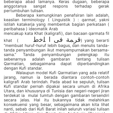
beberapa abad lamanya. Keras dugaan, beberapa
anggotanya sangat respons terhadap gerak
pertumbuhan tulisan.
Beberapa kemungkinan penafsiran lain adalah,
keaslian terminology ( Linguistik ) :
qarmat
, yakni
istilah katakerja yang membentuk bagian perkataan (
peribahasa ) ideomatik Arab
mencakup kata Khat (kaligrafi), dan bacaan qarmata fil
ﻗﺮﻤﺔ ﻓﻰ ﺍ ﻠﺧﻃ
khat (
)
yang berarti
“membuat huruf-huruf lebih bagus, dan menulis tanda-
tanda penyambungan ikut menyempurnakan bersama-
sama.” Tanda penyambungan pelengkap itu
sebenarnya adalah gambaran tentang tulisan
Qarmatian, sebagaimana dapat diperbandingkan
dengan Kufi standar.
Walaupun model Kufi Qarmatian yang ada relatif
jarang, namun ia berada diantara contoh-contoh
kaligrafi Arab terindah. Pada abad ke sepuluh, tulisan
Kufi standar pernah dipakai secara umum di Afrika
Utara, dan khususnya di Tunisia dan negeri-negeri jiran
terdekat ia mulai tumtuh dengan gambaran tersendiri
secara jelas. Hal itu bukannya tidak melahirkan
konsekuensi yang besar, sebagaimana akan kita lihat
nanti, sebab dari Kufi Barat inilah seluruh variasi tulisan