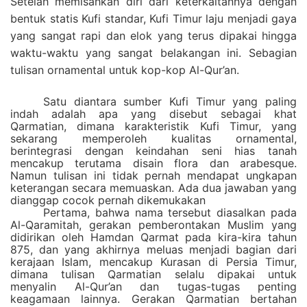
Setelah memisahkan diri dari keterkaitannya dengan
bentuk statis Kufi standar, Kufi Timur laju menjadi gaya
yang sangat rapi dan elok yang terus dipakai hingga
waktu-waktu yang sangat belakangan ini. Sebagian
tulisan ornamental untuk kop-kop Al-Qur’an.
Satu diantara sumber Kufi Timur yang paling
indah adalah apa yang disebut sebagai khat
Qarmatian, dimana karakteristik Kufi Timur, yang
sekarang memperoleh kualitas ornamental,
berintegrasi dengan keindahan seni hias tanah
mencakup terutama disain flora dan arabesque.
Namun tulisan ini tidak pernah mendapat ungkapan
keterangan secara memuaskan. Ada dua jawaban yang
dianggap cocok pernah dikemukakan
Pertama, bahwa nama tersebut diasalkan pada
Al-Qaramitah, gerakan pemberontakan Muslim yang
didirikan oleh Hamdan Qarmat pada kira-kira tahun
875, dan yang akhirnya meluas menjadi bagian dari
kerajaan Islam, mencakup Kurasan di Persia Timur,
dimana tulisan Qarmatian selalu dipakai untuk
menyalin Al-Qur’an dan tugas-tugas penting
keagamaan lainnya. Gerakan Qarmatian bertahan