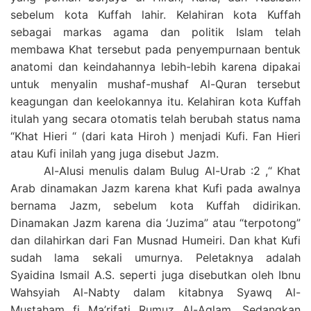
sebelum kota Kuffah lahir. Kelahiran kota Kuffah
sebagai markas agama dan politik Islam telah
membawa Khat tersebut pada penyempurnaan bentuk
anatomi dan keindahannya lebih-lebih karena dipakai
untuk menyalin mushaf-mushaf Al-Quran tersebut
keagungan dan keelokannya itu. Kelahiran kota Kuffah
itulah yang secara otomatis telah berubah status nama
“Khat Hieri “ (dari kata Hiroh ) menjadi Kufi. Fan Hieri
atau Kufi inilah yang juga disebut Jazm.
Al-Alusi menulis dalam Bulug Al-Urab :2 ,“ Khat
Arab dinamakan Jazm karena khat Kufi pada awalnya
bernama Jazm, sebelum kota Kuffah didirikan.
Dinamakan Jazm karena dia ‘Juzima” atau “terpotong”
dan dilahirkan dari Fan Musnad Humeiri. Dan khat Kufi
sudah lama sekali umurnya. Peletaknya adalah
Syaidina Ismail A.S. seperti juga disebutkan oleh Ibnu
Wahsyiah Al-Nabty dalam kitabnya Syawq Al-
Mustaham fi Ma’rifati Rumuz Al-Aqlam. Sedangkan