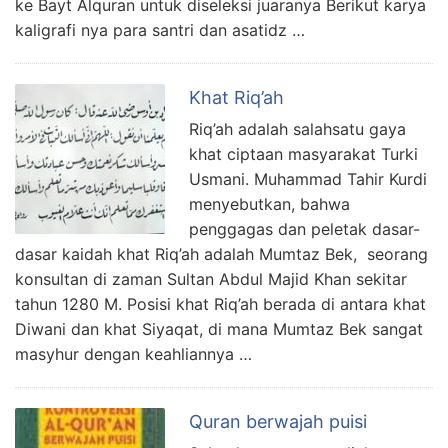
ke Bayt Alquran untuk diseleksi juaranya Berikut karya
kaligrafi nya para santri dan asatidz …
Khat Riq’ah
Riq’ah adalah salahsatu gaya
khat ciptaan masyarakat Turki
Usmani. Muhammad Tahir Kurdi
menyebutkan, bahwa
penggagas dan peletak dasar-
dasar kaidah khat Riq’ah adalah Mumtaz Bek, seorang
konsultan di zaman Sultan Abdul Majid Khan sekitar
tahun 1280 M. Posisi khat Riq’ah berada di antara khat
Diwani dan khat Siyaqat, di mana Mumtaz Bek sangat
masyhur dengan keahliannya …
Quran berwajah puisi