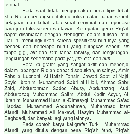
tempat.
Pada saat tidak menggunakan pena tipis tebal,
khat Riq’ah berfungsi untuk menulis catatan harian seperti
pelajaran dan kuliah atau surat-menyurat dan reportase
para juru tulis seperti wartawan. Kecepatan gerak Riq’ah
dapat disamakan dengan stenografi dalam tulisan latin.
Hal ini memungkinkan karena spesifikasi hurufnya yang
pendek dan beberapa huruf yang diringkas seperti
sin
tanpa gigi,
alif
dan
lam
tanpa tarwisy, dan lengkungan-
lengkungan sederhana pada
ya’, jim, qaf,
dan
nun.
Para kaligrafer yang sangat aktif dan menonjol
dalam lapangan Riq’ah dapat disebutkan, misalnya, Amin
Fahs al-Lubnani, Al-Hafizh Tahsin, Jawad Sabti al-Najfi,
Sayid Ibrahim, Muhammad Sabri al-Hilali, Ahmad Sabri
Zaid, Abdurrahman Sadeq Abusy, Abdurrazaq ‘Aud,
Abdurrazaq Muhammad Salim, Abdul Kadir Asyur, Ali
Ibrahim, Muhammad Husni al-Dimasyqi, Muhammad Sa’ad
Haddad, Muhammad Abdurrahman, Muhammad Izzat
Afandi, Muhammad Ali Makawi, Hasyim Muhammad al-
Baghdadi, dan banyak lagi yang lainnya.
Pada contoh karya kaligrafer Turki Muhammad
Afandi yang ditulis dengan pena Riq’ah
‘arid,
Riq’ah