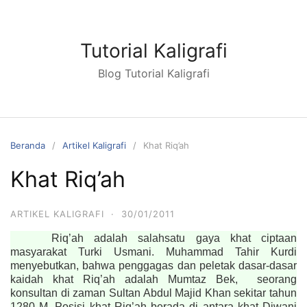
Langsung
ke
konten
Tutorial Kaligrafi
Blog Tutorial Kaligrafi
Beranda
Artikel Kaligrafi
Khat Riq’ah
Khat Riq’ah
ARTIKEL KALIGRAFI
·
30/01/2011
Riq’ah adalah salahsatu gaya khat ciptaan
masyarakat Turki Usmani. Muhammad Tahir Kurdi
menyebutkan, bahwa penggagas dan peletak dasar-dasar
kaidah khat Riq’ah adalah Mumtaz Bek, seorang
konsultan di zaman Sultan Abdul Majid Khan sekitar tahun
1280 M. Posisi khat Riq’ah berada di antara khat Diwani