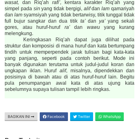
wasat,
dan Riq’ah
rafi’,
kentara karakter Riq’ah yang
simpel pada
sin
yang tidak bergigi,
alif
dan
lam
qamariyah
dan
lam
syamsiyah yang tidak bertarwisy, titik tunggal tidak
full bujur sangkar dan dua titik
ta’
dan
ya’
yang sekali
gores, atau huruf-huruf
ra’
dan
wawu
yang kurang
melengkung.
Keringkasan Riq’ah dapat juga dilihat pada
struktur dan komposisi di mana huruf dan kata bertumpang
tindih untuk memperpendek jarak tulisan bagi kata-kata
yang panjang, seperti pada contoh berikut. Mode ini
banyak digunakan terutama untuk judul-judul koran dan
ungkapan iklan. Huruf
alif
, misalnya, dipendekkan dan
posisinya di bawah atau di atas huruf-huruf lain. Begitu
pula penumpangan awal kata di atas ujung kata
sebelumnya supaya tulisan tampil lebih ringkas.
BAGIKAN INI
Facebook
Twitter
WhatsApp