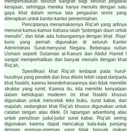
mempersatukan seluruh kaligrafi bagi seluruh pegawai
kerajaan, sehingga mereka hanya menulis dengan satu
gaya khat dalam semua tata pergaulan resmi yang
diterapkan untuk kantor-kantor pemerintahan.
Penciptanya menamakannya
Riq’ah
yang artinya
menurut kamus-kamus bahasa ialah “potongan daun untuk
menulis”, dan tidak ada hubungannya dengan khat
Riqa’
kuno yang pernah digunakan di seluruh Kantor
Administrasi Surat-menyurat Negara. Beberapa sultan
Usmani seperti Sulaiman al-Kanuni dan Abdul Hamid I
sangat memperhatikan dan banyak menulis dengan khat
Riq’ah.
Spesifikasi khat Riq’ah terdapat pada huruf-
hurufnya yang pendek dan bisa ditulis lebih cepat daripada
khat Naskhi, karena kesederhanaannya dan tidak memiliki
struktur yang rumit. Karena itu, kita memiliki kenyataan
dalam kehidupan moderen ini khat Naskhi khusus
digunakan untuk mencetak teks buku, surat kabar, dan
majalah, sedangkan khat Riq’ah khusus digunakan untuk
catatan tangan atau dikte. Di lapangan advertising atau
untuk penulisan judul-judul surat kabar, Riq’ah sering
digunakan karena dapat mencakup kata-kata panjang
dengan goresan-goresan yang tidak banyak makan